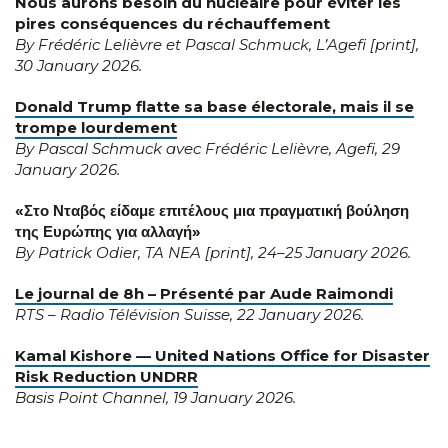
Nous aurons besoin du nucléaire pour éviter
les
pires conséquences du réchauffement
By Frédéric Lelièvre
et Pascal Schmuck, L’Agefi [print],
30 January 2026.
Donald Trump flatte sa base électorale, mais il se
trompe lourdement
By Pascal Schmuck avec Frédéric Lelièvre, Agefi, 29
January 2026.
«Στο Νταβός είδαμε επιτέλους μια πραγματική βούληση
της Ευρώπης για αλλαγή»
By Patrick Odier, TA NEA [print], 24–25 January 2026.
Le journal de 8h – Présenté par Aude Raimondi
RTS – Radio Télévision Suisse, 22 January 2026.
Kamal Kishore — United Nations Office for Disaster
Risk Reduction UNDRR
Basis Point Channel, 19 January 2026.
Building bridges
Building Bridges sans les traverser? Convergences
Schöne Worte statt harte Regeln für die
Patrick Odier: «Il faut des incitations pour
Comment la finance contribue à la paix
Semaine de la finance durable: un bon
et contradictions du mouvement suisse pour la