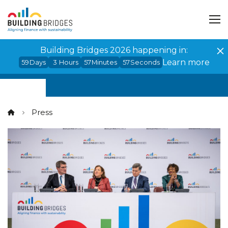
Cookies management panel
Building Bridges 2026 happening in:
Learn more
59
Days
3
Hours
57
Minutes
57
Seconds
Press